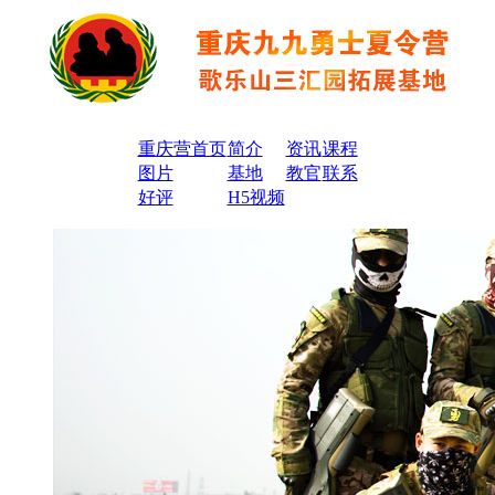
重庆营首页
简介
资讯
课程
图片
基地
教官
联系
好评
H5视频