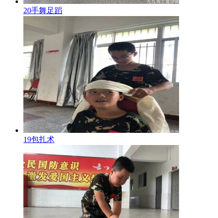
20手舞足蹈
19包扎术