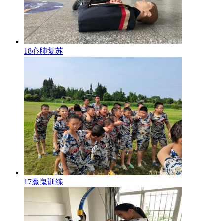
18心肺复苏
17魔鬼训练