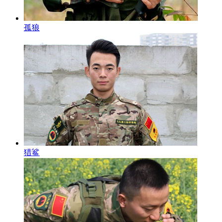
孤狼
猎鲨