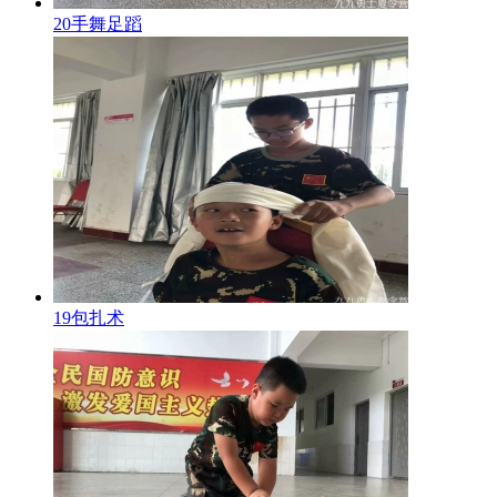
20手舞足蹈
19包扎术