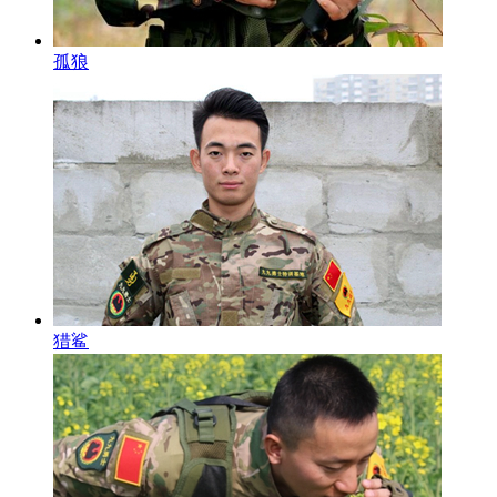
孤狼
猎鲨