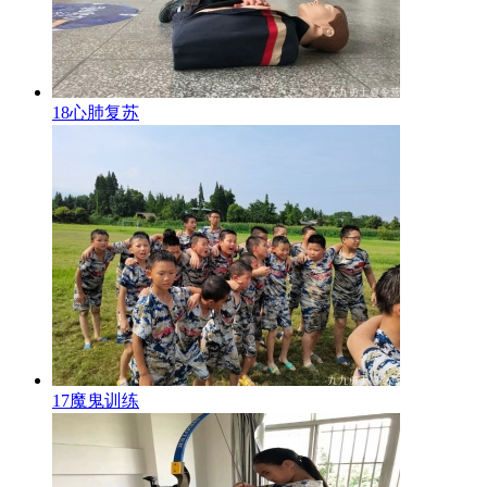
18心肺复苏
17魔鬼训练