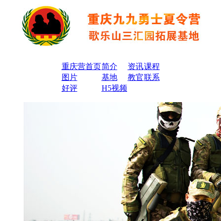
重庆营首页
简介
资讯
课程
图片
基地
教官
联系
好评
H5视频