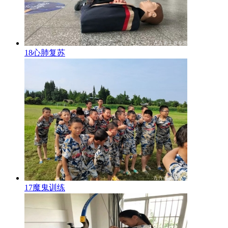
18心肺复苏
17魔鬼训练