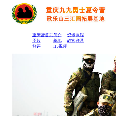
重庆营首页
简介
资讯
课程
图片
基地
教官
联系
好评
H5视频