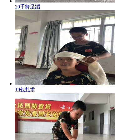
20手舞足蹈
19包扎术