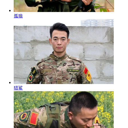
孤狼
猎鲨