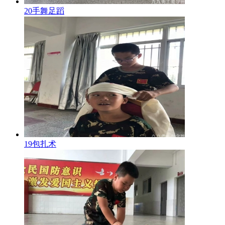
20手舞足蹈
19包扎术