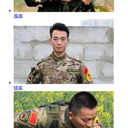
孤狼
猎鲨