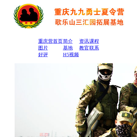
重庆营首页
简介
资讯
课程
图片
基地
教官
联系
好评
H5视频