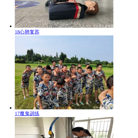
18心肺复苏
17魔鬼训练