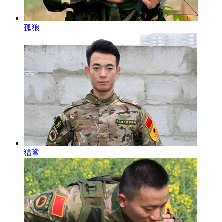
孤狼
猎鲨