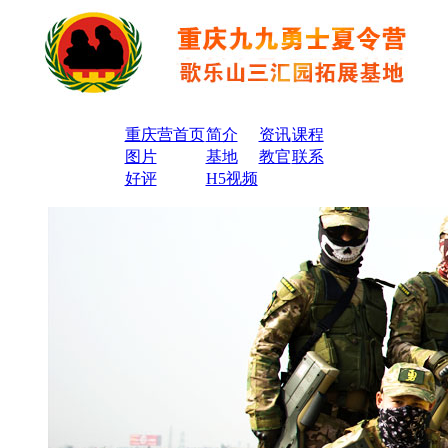
重庆营首页
简介
资讯
课程
图片
基地
教官
联系
好评
H5视频