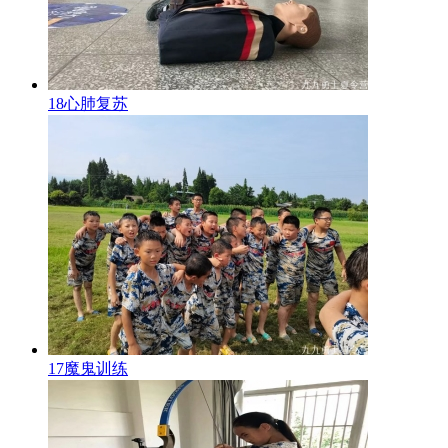
18心肺复苏
17魔鬼训练