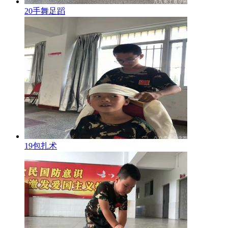
20手舞足蹈
19包扎术