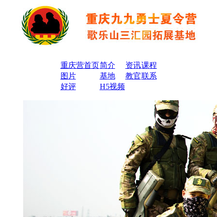
重庆营首页
简介
资讯
课程
图片
基地
教官
联系
好评
H5视频