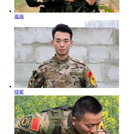
孤狼
猎鲨