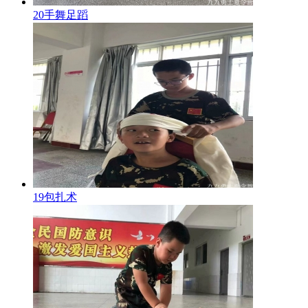
20手舞足蹈
19包扎术