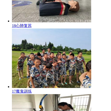
18心肺复苏
17魔鬼训练