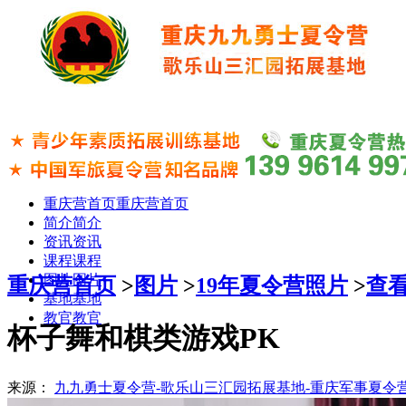
重庆营首页
重庆营首页
简介
简介
资讯
资讯
课程
课程
图片
图片
重庆营首页
>
图片
>
19年夏令营照片
>
查
基地
基地
教官
教官
杯子舞和棋类游戏PK
来源：
九九勇士夏令营-歌乐山三汇园拓展基地-重庆军事夏令