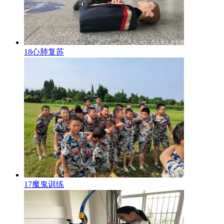
18心肺复苏
17魔鬼训练