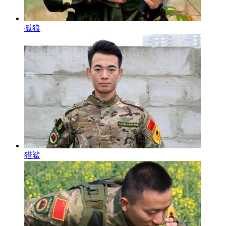
孤狼
猎鲨