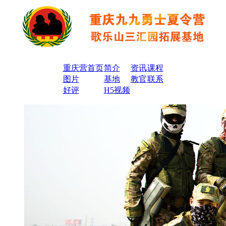
重庆营首页
简介
资讯
课程
图片
基地
教官
联系
好评
H5视频