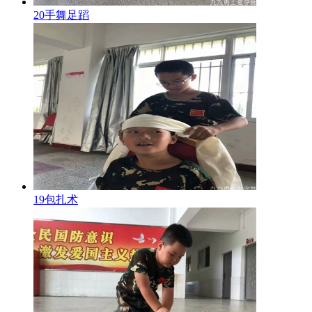
20手舞足蹈
19包扎术