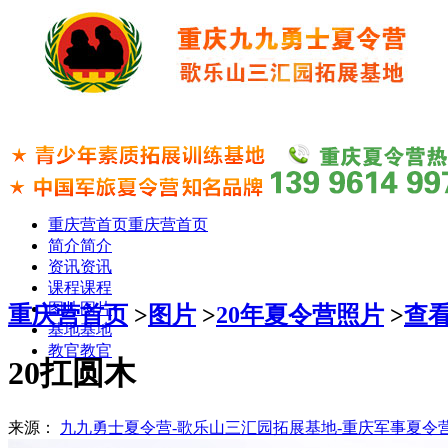
重庆营首页
重庆营首页
简介
简介
资讯
资讯
课程
课程
图片
图片
重庆营首页
>
图片
>
20年夏令营照片
>
查
基地
基地
教官
教官
20扛圆木
来源：
九九勇士夏令营-歌乐山三汇园拓展基地-重庆军事夏令