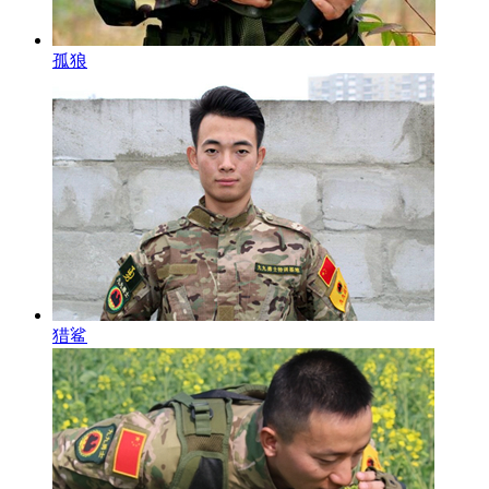
孤狼
猎鲨