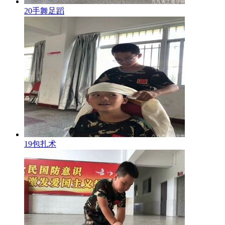
20手舞足蹈
19包扎术