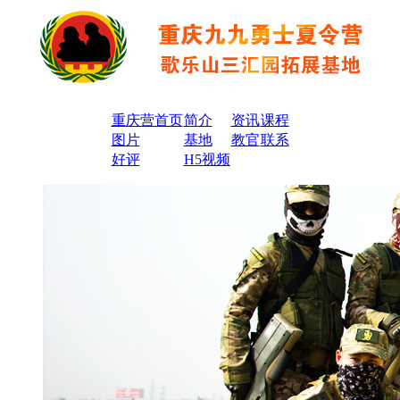
重庆营首页
简介
资讯
课程
图片
基地
教官
联系
好评
H5视频