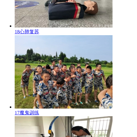
18心肺复苏
17魔鬼训练