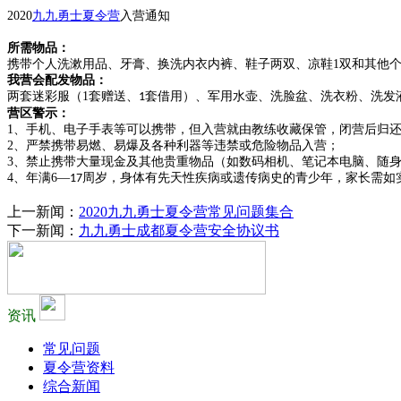
2020
九九勇士夏令营
入营通知
所需物品：
携带个人洗漱用品、牙膏、换洗内衣内裤、鞋子两双、凉鞋
1
双和其他
我营会配发物品：
两套迷彩服（
1
套赠送、
套借用）、军用水壶、洗脸盆、洗衣粉、洗发
1
营区警示：
1、
手机、电子手表等可以携带，但入营就由教练收藏保管，闭营后归
2、
严禁携带易燃、易爆及各种利器等违禁或危险物品入营；
3、
禁止携带大量现金及其他贵重物品（如数码相机、笔记本电脑、随
4、
年满
6
—
周岁，身体有先天性疾病或遗传病史的青少年，家长需如
17
上一新闻：
2020九九勇士夏令营常见问题集合
下一新闻：
九九勇士成都夏令营安全协议书
资讯
常见问题
夏令营资料
综合新闻