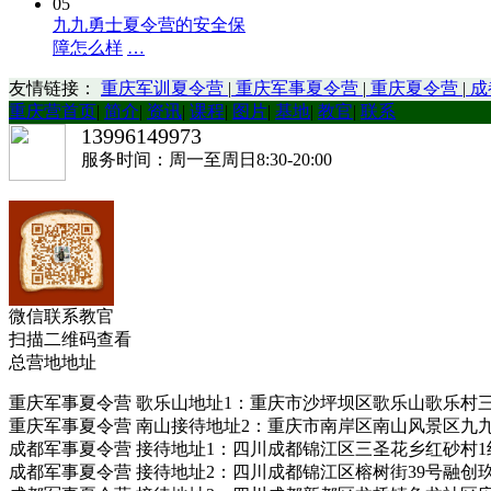
05
九九勇士夏令营的安全保
障怎么样
…
友情链接：
重庆军训夏令营
|
重庆军事夏令营
|
重庆夏令营
|
成
重庆营首页
|
简介
|
资讯
|
课程
|
图片
|
基地
|
教官
|
联系
13996149973
服务时间：周一至周日8:30-20:00
微信联系教官
扫描二维码查看
总营地地址
重庆军事夏令营 歌乐山地址1：重庆市沙坪坝区歌乐山歌乐村三汇园拓展基
重庆军事夏令营 南山接待地址2：重庆市南岸区南山风景区九九勇士拓展连
成都军事夏令营 接待地址1：四川成都锦江区三圣花乡红砂村1组318号九九勇士
成都军事夏令营 接待地址2：四川成都锦江区榕树街39号融创玖樾台7栋909室 