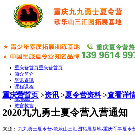
重庆营首页
重庆营首页
简介
简介
资讯
资讯
课程
课程
图片
图片
重庆营首页
>
资讯
>
夏令营资料
>
查看详
基地
基地
教官
教官
2020九九勇士夏令营入营通知
来源：
九九勇士夏令营-歌乐山三汇园拓展基地-重庆军事夏令