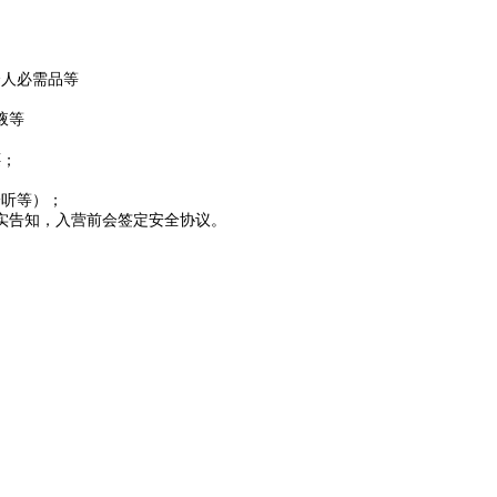
个人必需品等
液等
还；
身听等）；
实告知，入营前会签定安全协议。