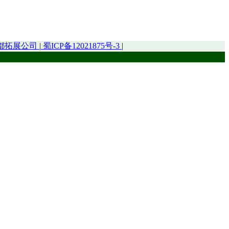
都拓展公司
|
蜀ICP备12021875号-3
|