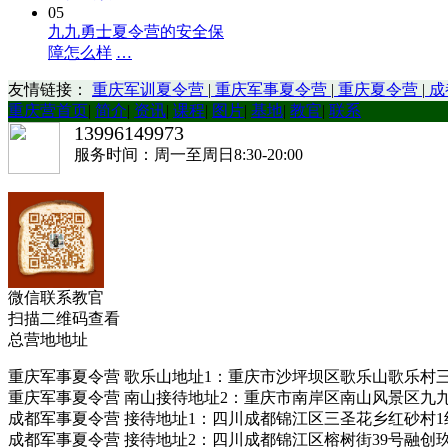
05
九九勇士夏令营的安全保
障怎么样
…
友情链接：
重庆军训夏令营
|
重庆军事夏令营
|
重庆夏令营
|
成
重庆营首页
|
简介
|
资讯
|
课程
|
图片
|
基地
|
教官
|
联系
13996149973
服务时间：周一至周日8:30-20:00
微信联系教官
扫描二维码查看
总营地地址
重庆军事夏令营 歌乐山地址1：重庆市沙坪坝区歌乐山歌乐村三汇园拓展基
重庆军事夏令营 南山接待地址2：重庆市南岸区南山风景区九九勇士拓展连
成都军事夏令营 接待地址1：四川成都锦江区三圣花乡红砂村1组318号九九勇士
成都军事夏令营 接待地址2：四川成都锦江区榕树街39号融创玖樾台7栋909室 