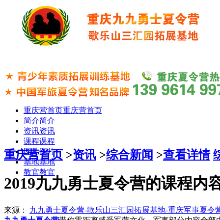
重庆营首页
重庆营首页
简介
简介
资讯
资讯
课程
课程
图片
图片
重庆营首页
>
资讯
>
综合新闻
>
查看详情
基地
基地
教官
教官
2019九九勇士夏令营的课程内
来源：
九九勇士夏令营-歌乐山三汇园拓展基地-重庆军事夏令