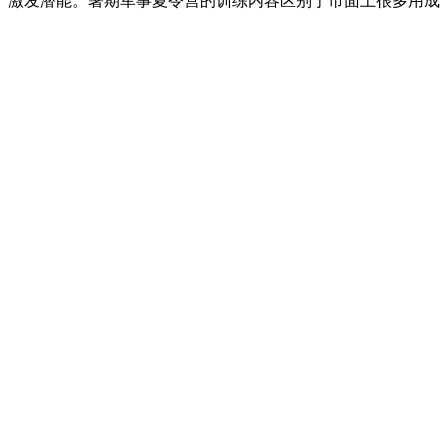
、激发潜能。暑期军事夏令营的训练内容区别于市面上很多用成