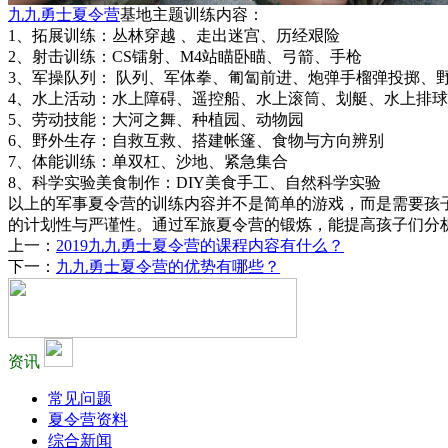
九九勇士夏令营
基地主题训练内容：
1、拓展训练：丛林穿越 、走出迷宫、历经艰险
2、射击训练：CS镭射、M4站瞄卧瞄、弓箭、手枪
3、军操队列： 队列、军体拳、匍匐前进、炮弹手榴弹投掷、
4、水上活动：水上障碍、遥控船、水上滚筒、划艇、水上排球
5、劳动技能：大河之舞、种植园、动物园
6、野外生存：自救互救、搭建帐篷、食物与方向辨别
7、体能训练：单双杠、沙地、紧急集合
8、科学实验美食制作：DIY美食手工、自然科学实验
以上的军事夏令营的训练内容并不是简单的游戏，而是需要孩
的计划性与严谨性。通过军旅夏令营的锻炼，能提高孩子们分
上一：
2019九九勇士夏令营的课程内容有什么？
下一：
九九勇士夏令营的优势有哪些？
资讯
常见问题
夏令营资料
综合新闻