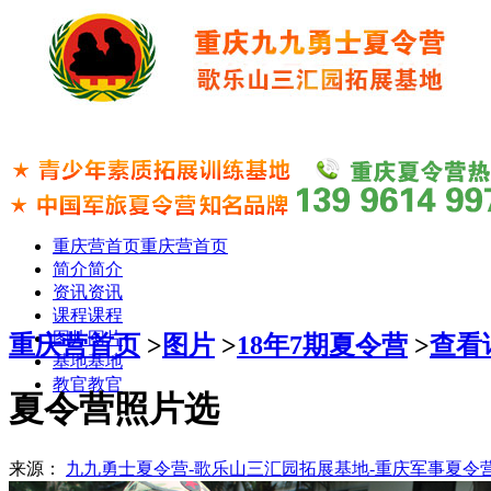
重庆营首页
重庆营首页
简介
简介
资讯
资讯
课程
课程
图片
图片
重庆营首页
>
图片
>
18年7期夏令营
>
查看
基地
基地
教官
教官
夏令营照片选
来源：
九九勇士夏令营-歌乐山三汇园拓展基地-重庆军事夏令