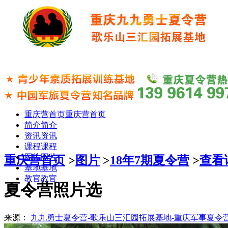
重庆营首页
重庆营首页
简介
简介
资讯
资讯
课程
课程
图片
图片
重庆营首页
>
图片
>
18年7期夏令营
>
查看
基地
基地
教官
教官
夏令营照片选
来源：
九九勇士夏令营-歌乐山三汇园拓展基地-重庆军事夏令