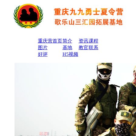
重庆营首页
简介
资讯
课程
图片
基地
教官
联系
好评
H5视频