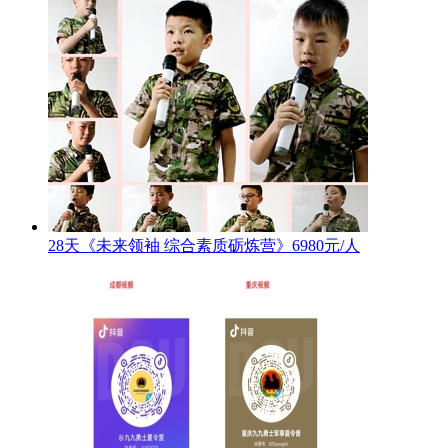
28天《未来领袖 综合素质砺炼营》6980元/人