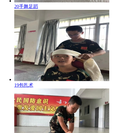
20手舞足蹈
19包扎术