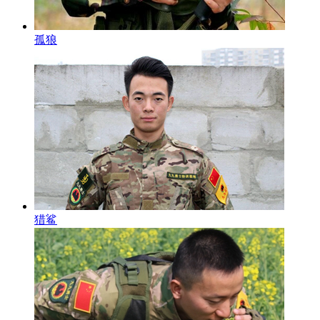
孤狼
猎鲨