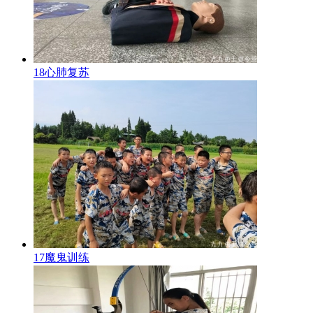
18心肺复苏
17魔鬼训练